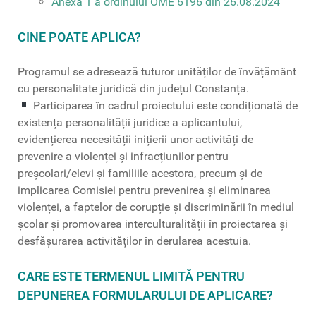
Anexa 1 a ordinului OME 6196 din 26.08.2024
CINE POATE APLICA?
Programul se adresează tuturor unităților de învățământ
cu personalitate juridică din județul Constanța.
Participarea în cadrul proiectului este condiționată de
existența personalității juridice a aplicantului,
evidențierea necesității inițierii unor activități de
prevenire a violenței și infracțiunilor pentru
preșcolari/elevi și familiile acestora, precum și de
implicarea Comisiei pentru prevenirea şi eliminarea
violenței, a faptelor de corupție şi discriminării în mediul
școlar şi promovarea interculturalității în proiectarea și
desfășurarea activităților în derularea acestuia.
CARE ESTE TERMENUL LIMITĂ PENTRU
DEPUNEREA FORMULARULUI DE APLICARE?