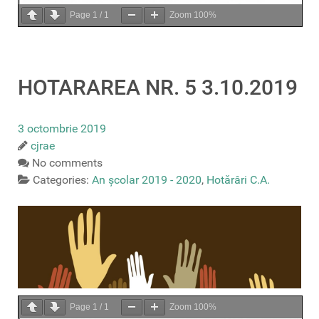
Page
1
/
1
Zoom
100%
HOTARAREA NR. 5 3.10.2019
3 octombrie 2019
cjrae
No comments
Categories:
An școlar 2019 - 2020
,
Hotărâri C.A.
Page
1
/
1
Zoom
100%