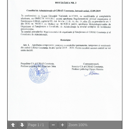
Page
1
/
1
Zoom
100%