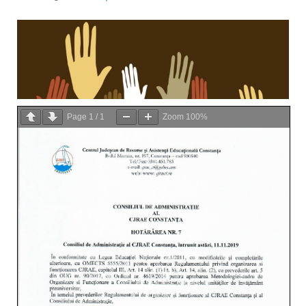
Page
1
/
1
Zoom
100%