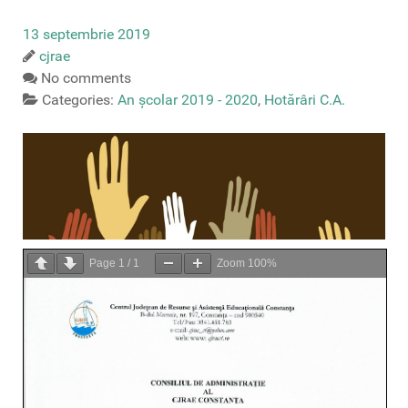
13 septembrie 2019
cjrae
No comments
Categories:
An școlar 2019 - 2020
,
Hotărâri C.A.
Page
1
/
1
Zoom
100%