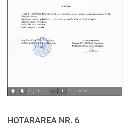
Page
1
/
1
Zoom
100%
HOTARAREA NR. 6