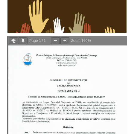
Page
1
/
1
Zoom
100%