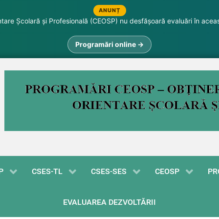
ANUNȚ
are Școlară și Profesională (CEOSP) nu desfășoară evaluări în acea
Programări online →
P
CSES-TL
CSES-SES
CEOSP
PR
EVALUAREA DEZVOLTĂRII