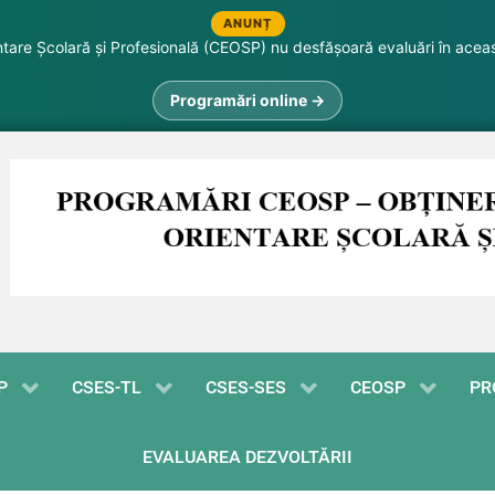
ANUNȚ
are Școlară și Profesională (CEOSP) nu desfășoară evaluări în acea
Programări online →
P
CSES-TL
CSES-SES
CEOSP
PR
EVALUAREA DEZVOLTĂRII