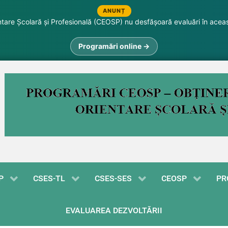
ANUNȚ
are Școlară și Profesională (CEOSP) nu desfășoară evaluări în acea
Programări online →
P
CSES-TL
CSES-SES
CEOSP
PR
EVALUAREA DEZVOLTĂRII