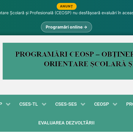
ANUNȚ
are Școlară și Profesională (CEOSP) nu desfășoară evaluări în acea
Programări online →
P
CSES-TL
CSES-SES
CEOSP
PR
EVALUAREA DEZVOLTĂRII