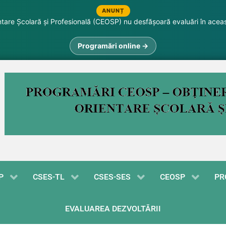
ANUNȚ
are Școlară și Profesională (CEOSP) nu desfășoară evaluări în acea
Programări online →
P
CSES-TL
CSES-SES
CEOSP
PR
EVALUAREA DEZVOLTĂRII