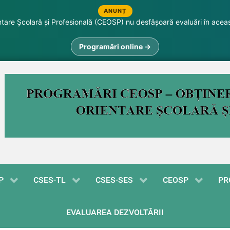
ANUNȚ
are Școlară și Profesională (CEOSP) nu desfășoară evaluări în acea
Programări online →
P
CSES-TL
CSES-SES
CEOSP
PR
EVALUAREA DEZVOLTĂRII