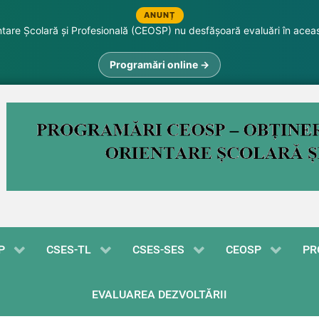
ANUNȚ
are Școlară și Profesională (CEOSP) nu desfășoară evaluări în acea
Programări online →
P
CSES-TL
CSES-SES
CEOSP
PR
EVALUAREA DEZVOLTĂRII