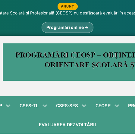
ANUNȚ
are Școlară și Profesională (CEOSP) nu desfășoară evaluări în acea
Programări online →
P
CSES-TL
CSES-SES
CEOSP
PR
EVALUAREA DEZVOLTĂRII