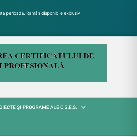
stă perioadă. Rămân disponibile exclusiv
OIECTE ŞI PROGRAME ALE C.S.E.S.