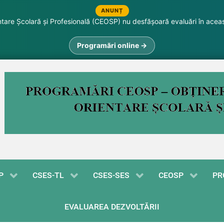
ANUNȚ
are Școlară și Profesională (CEOSP) nu desfășoară evaluări în acea
Programări online →
P
CSES-TL
CSES-SES
CEOSP
PR
EVALUAREA DEZVOLTĂRII